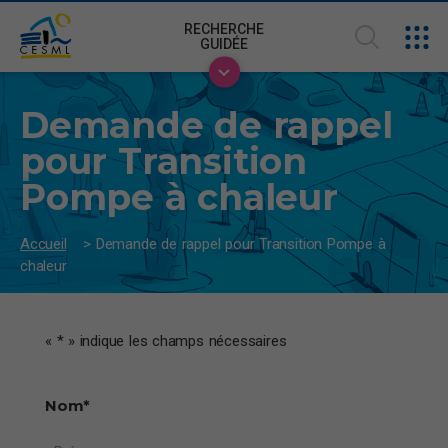
RECHERCHE
GUIDÉE
Demande de rappel
pour Transition
Pompe à chaleur
Accueil
>
Demande de rappel pour Transition Pompe à
chaleur
«
*
» indique les champs nécessaires
Nom
*