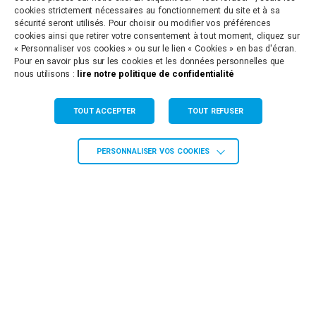
cookies strictement nécessaires au fonctionnement du site et à sa
sécurité seront utilisés. Pour choisir ou modifier vos préférences
Antenne de Paulhan
cookies ainsi que retirer votre consentement à tout moment, cliquez sur
« Personnaliser vos cookies » ou sur le lien « Cookies » en bas d'écran.
8 Rue de la Clairette
Pour en savoir plus sur les cookies et les données personnelles que
34230 PAULHAN
nous utilisons :
lire notre politique de confidentialité
Tél. 04 67 66 67 66
Agence de Grabels
TOUT ACCEPTER
TOUT REFUSER
665 Ancien Chemin de Montpellier
34790 GRABELS
PERSONNALISER VOS COOKIES
Tél. 04 67 66 67 66
Agence de St Martin de Londres
Route du Littoral
34380 ST MARTIN DE LONDRES
Tél. 04 67 66 67 66
Siège Administratif de St Gély du Fesc
158 Allée des Ecureuils
34982 ST GELY DU FESC