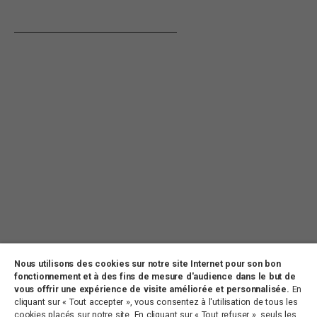
Nous utilisons des cookies sur notre site Internet pour son bon
CONTACT
PARTENARIATS
OFFRES D’EMPLOI
fonctionnement et à des fins de mesure d'audience dans le but de
vous offrir une expérience de visite améliorée et personnalisée.
En
PLAN DU SITE
MENTIONS LÉGALES
cliquant sur « Tout accepter », vous consentez à l'utilisation de tous les
cookies placés sur notre site. En cliquant sur « Tout refuser », seuls les