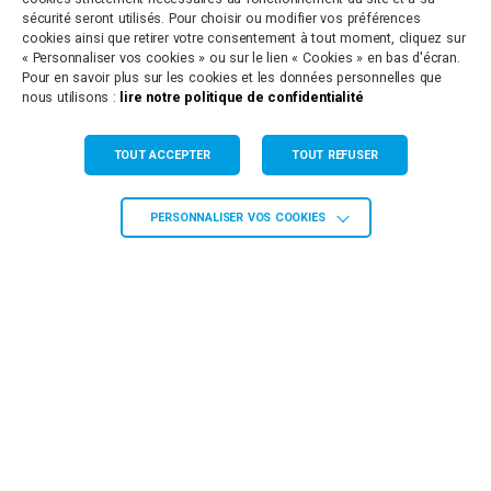
sécurité seront utilisés. Pour choisir ou modifier vos préférences
cookies ainsi que retirer votre consentement à tout moment, cliquez sur
« Personnaliser vos cookies » ou sur le lien « Cookies » en bas d'écran.
Antenne de Paulhan
Pour en savoir plus sur les cookies et les données personnelles que
nous utilisons :
lire notre politique de confidentialité
8 Rue de la Clairette
34230 PAULHAN
Tél. 04 67 66 67 66
TOUT ACCEPTER
TOUT REFUSER
Agence de Grabels
PERSONNALISER VOS COOKIES
665 Ancien Chemin de Montpellier
34790 GRABELS
Tél. 04 67 66 67 66
Agence de St Martin de Londres
Route du Littoral
34380 ST MARTIN DE LONDRES
Tél. 04 67 66 67 66
Siège Administratif de St Gély du Fesc
158 Allée des Ecureuils