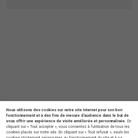
Nous utilisons des cookies sur notre site Internet pour son bon
fonctionnement et à des fins de mesure d'audience dans le but de
vous offrir une expérience de visite améliorée et personnalisée.
En
CONTACT
PARTENARIATS
OFFRES D’EMPLOI
cliquant sur « Tout accepter », vous consentez à l'utilisation de tous les
cookies placés sur notre site. En cliquant sur « Tout refuser », seuls les
PLAN DU SITE
MENTIONS LÉGALES
cookies strictement nécessaires au fonctionnement du site et à sa