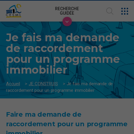
RECHERCHE
GUIDÉE
Je fais ma demande
de raccordement
pour un programme
immobilier
Accueil
>
JE CONSTRUIS
>
Je fais ma demande de
raccordement pour un programme immobilier
Faire ma demande de
raccordement pour un programme
immobilier