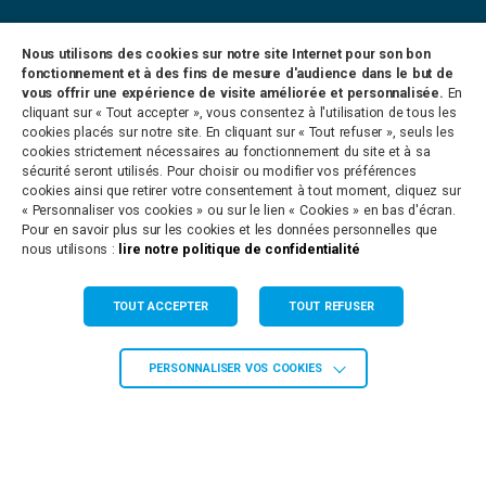
CONTACT
PARTENARIATS
OFFRES D’EMPLOI
Nous utilisons des cookies sur notre site Internet pour son bon
PLAN DU SITE
MENTIONS LÉGALES
fonctionnement et à des fins de mesure d'audience dans le but de
vous offrir une expérience de visite améliorée et personnalisée.
En
cliquant sur « Tout accepter », vous consentez à l'utilisation de tous les
cookies placés sur notre site. En cliquant sur « Tout refuser », seuls les
Antenne de Paulhan
cookies strictement nécessaires au fonctionnement du site et à sa
sécurité seront utilisés. Pour choisir ou modifier vos préférences
8 Rue de la Clairette
cookies ainsi que retirer votre consentement à tout moment, cliquez sur
34230 PAULHAN
« Personnaliser vos cookies » ou sur le lien « Cookies » en bas d'écran.
Tél. 04 67 66 67 66
Pour en savoir plus sur les cookies et les données personnelles que
nous utilisons :
lire notre politique de confidentialité
Agence de Grabels
665 Ancien Chemin de Montpellier
TOUT ACCEPTER
TOUT REFUSER
34790 GRABELS
Tél. 04 67 66 67 66
PERSONNALISER VOS COOKIES
Agence de St Martin de Londres
Route du Littoral
34380 ST MARTIN DE LONDRES
Tél. 04 67 66 67 66