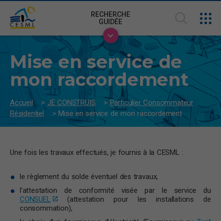
RECHERCHE
GUIDÉE
Mise en service de
mon raccordement
Accueil
>
JE CONSTRUIS
>
Particulier Consommateur
Résidentiel
>
Mise en service de mon raccordement
Une fois les travaux effectués, je fournis à la CESML :
le règlement du solde éventuel des travaux,
l’attestation de conformité visée par le service du
CONSUEL
(attestation pour les installations de
consommation),