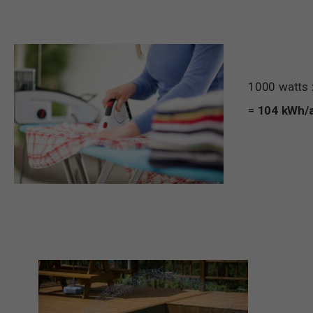
1000 watts 
=
104 kWh/