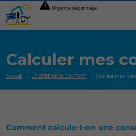
Urgence dépannage
Calculer mes 
Accueil
>
JE GERE MON CONTRAT
>
Calculer mes co
Comment calcule-t-on une con