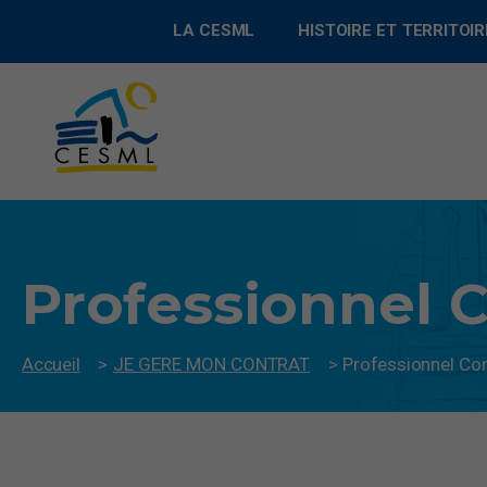
LA CESML
HISTOIRE ET TERRITOIR
Professionnel 
Accueil
>
JE GERE MON CONTRAT
>
Professionnel Co