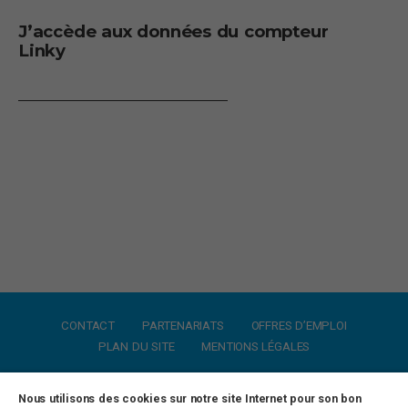
J’accède aux données du compteur
Linky
CONTACT
PARTENARIATS
OFFRES D’EMPLOI
PLAN DU SITE
MENTIONS LÉGALES
Nous utilisons des cookies sur notre site Internet pour son bon