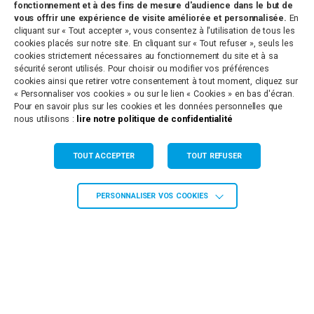
Antenne de Paulhan
fonctionnement et à des fins de mesure d'audience dans le but de
vous offrir une expérience de visite améliorée et personnalisée.
En
cliquant sur « Tout accepter », vous consentez à l'utilisation de tous les
8 Rue de la Clairette
34230 PAULHAN
cookies placés sur notre site. En cliquant sur « Tout refuser », seuls les
Tél. 04 67 66 67 66
cookies strictement nécessaires au fonctionnement du site et à sa
sécurité seront utilisés. Pour choisir ou modifier vos préférences
cookies ainsi que retirer votre consentement à tout moment, cliquez sur
Agence de Grabels
« Personnaliser vos cookies » ou sur le lien « Cookies » en bas d'écran.
Pour en savoir plus sur les cookies et les données personnelles que
665 Ancien Chemin de Montpellier
nous utilisons :
lire notre politique de confidentialité
34790 GRABELS
Tél. 04 67 66 67 66
TOUT ACCEPTER
TOUT REFUSER
Agence de St Martin de Londres
Route du Littoral
PERSONNALISER VOS COOKIES
34380 ST MARTIN DE LONDRES
Tél. 04 67 66 67 66
Siège Administratif de St Gély du Fesc
158 Allée des Ecureuils
34982 ST GELY DU FESC
Tél. 04 67 66 67 66