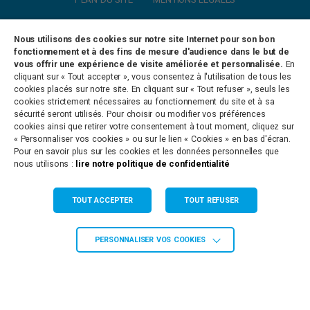
Nous utilisons des cookies sur notre site Internet pour son bon
Antenne de Paulhan
fonctionnement et à des fins de mesure d'audience dans le but de
vous offrir une expérience de visite améliorée et personnalisée.
En
cliquant sur « Tout accepter », vous consentez à l'utilisation de tous les
8 Rue de la Clairette
34230 PAULHAN
cookies placés sur notre site. En cliquant sur « Tout refuser », seuls les
Tél. 04 67 66 67 66
cookies strictement nécessaires au fonctionnement du site et à sa
sécurité seront utilisés. Pour choisir ou modifier vos préférences
cookies ainsi que retirer votre consentement à tout moment, cliquez sur
Agence de Grabels
« Personnaliser vos cookies » ou sur le lien « Cookies » en bas d'écran.
Pour en savoir plus sur les cookies et les données personnelles que
665 Ancien Chemin de Montpellier
nous utilisons :
lire notre politique de confidentialité
34790 GRABELS
Tél. 04 67 66 67 66
TOUT ACCEPTER
TOUT REFUSER
Agence de St Martin de Londres
Route du Littoral
PERSONNALISER VOS COOKIES
34380 ST MARTIN DE LONDRES
Tél. 04 67 66 67 66
Siège Administratif de St Gély du Fesc