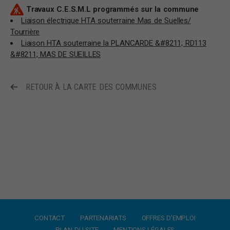
Travaux C.E.S.M.L programmés sur la commune
Liaison électrique HTA souterraine Mas de Suelles/
Tourrière
Liaison HTA souterraine la PLANCARDE &#8211; RD113
&#8211; MAS DE SUEILLES
RETOUR À LA CARTE DES COMMUNES
CONTACT
PARTENARIATS
OFFRES D’EMPLOI
PLAN DU SITE
MENTIONS LÉGALES