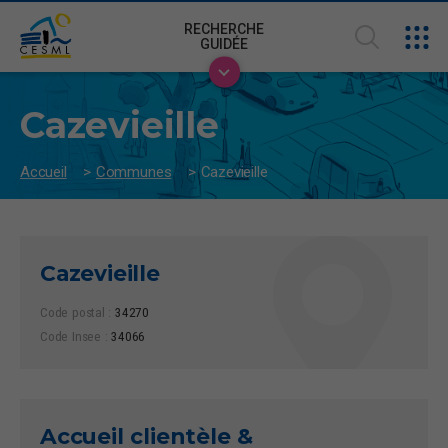
RECHERCHE
GUIDÉE
Cazevieille
Accueil
>
Communes
>
Cazevieille
Cazevieille
Code postal :
34270
Code Insee :
34066
Accueil clientèle &