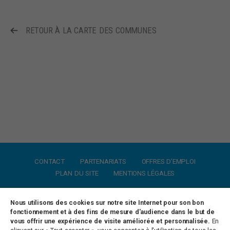
RETOUR À LA CARTE DES COMMUNES
CONTACT
PARTENARIATS
OFFRES D’EMPLOI
PLAN DU SITE
MENTIONS LÉGALES
Nous utilisons des cookies sur notre site Internet pour son bon
Antenne de Paulhan
fonctionnement et à des fins de mesure d'audience dans le but de
vous offrir une expérience de visite améliorée et personnalisée.
En