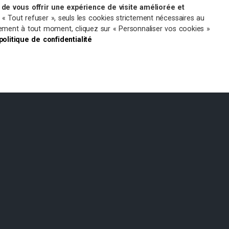
de vous offrir une expérience de visite améliorée et
r « Tout refuser », seuls les cookies strictement nécessaires au
ntement à tout moment, cliquez sur « Personnaliser vos cookies »
 politique de confidentialité
MENTIONS LÉGALES
Martin de
Siège Administratif de St Gély
du Fesc