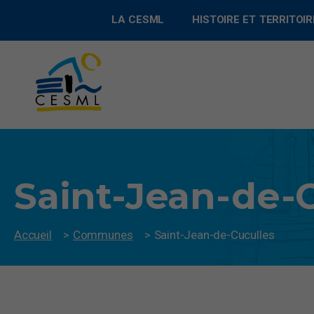
LA CESML
HISTOIRE ET TERRITOIR
Saint-Jean-de-
Accueil
>
Communes
>
Saint-Jean-de-Cuculles