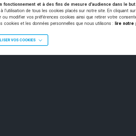
on fonctionnement et à des fins de mesure d'audience dans le but 
l'utilisation de tous les cookies placés sur notre site. En cliquant su
sir ou modifier vos préférences cookies ainsi que retirer votre conse
les cookies et les données personnelles que nous utilisons :
lire notre
ISER VOS COOKIES
ENARIATS
OFFRES D’EMPLOI
PLAN DU SITE
Agence de Grabels
Agence de St 
Londres