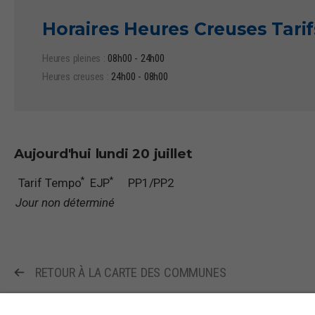
Horaires Heures Creuses Tari
Heures pleines :
08h00 - 24h00
Heures creuses :
24h00 - 08h00
Aujourd'hui
lundi 20 juillet
*
*
Tarif Tempo
EJP
PP1/PP2
Jour non déterminé
RETOUR À LA CARTE DES COMMUNES