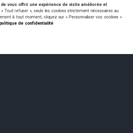
de vous offrir une expérience de visite améliorée et
r « Tout refuser », seuls les cookies strictement nécessaires au
ntement à tout moment, cliquez sur « Personnaliser vos cookies »
 politique de confidentialité
MENTIONS LÉGALES
Martin de
Siège Administratif de St Gély
du Fesc