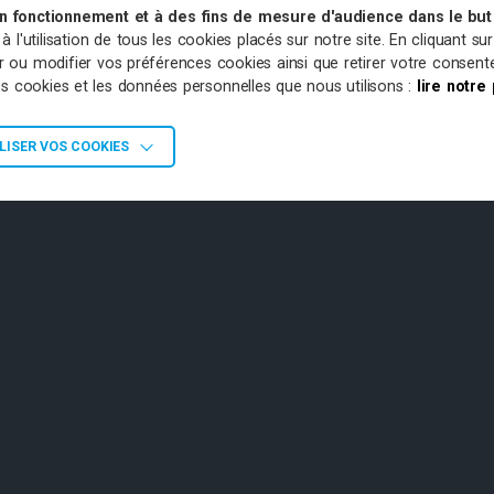
on fonctionnement et à des fins de mesure d'audience dans le but 
l'utilisation de tous les cookies placés sur notre site. En cliquant su
sir ou modifier vos préférences cookies ainsi que retirer votre conse
les cookies et les données personnelles que nous utilisons :
lire notre
ISER VOS COOKIES
ENARIATS
OFFRES D’EMPLOI
PLAN DU SITE
Agence de Grabels
Agence de St 
Londres
665 Ancien Chemin de Montpellier