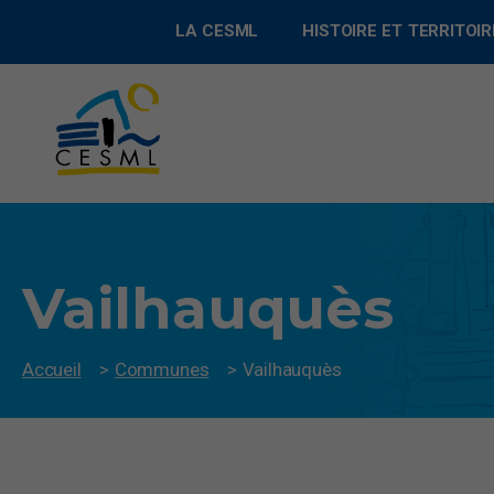
LA CESML
HISTOIRE ET TERRITOIR
Vailhauquès
Accueil
>
Communes
>
Vailhauquès