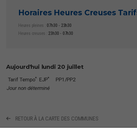
Horaires Heures Creuses Tari
Heures pleines :
07h30 - 23h30
Heures creuses :
23h30 - 07h30
Aujourd'hui
lundi 20 juillet
*
*
Tarif Tempo
EJP
PP1/PP2
Jour non déterminé
RETOUR À LA CARTE DES COMMUNES