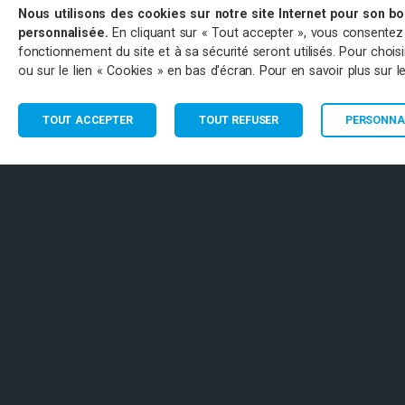
Nous utilisons des cookies sur notre site Internet pour son b
personnalisée.
En cliquant sur « Tout accepter », vous consentez à 
fonctionnement du site et à sa sécurité seront utilisés. Pour choi
ou sur le lien « Cookies » en bas d'écran. Pour en savoir plus sur 
TOUT ACCEPTER
TOUT REFUSER
PERSONNAL
CONTACT
PART
Antenne de Paulhan
8 Rue de la Clairette