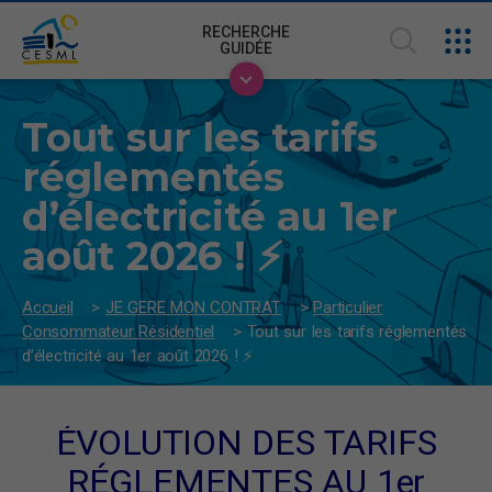
RECHERCHE
GUIDÉE
Tout sur les tarifs
réglementés
d’électricité au 1er
août 2026 ! ⚡
Accueil
>
JE GERE MON CONTRAT
>
Particulier
Consommateur Résidentiel
>
Tout sur les tarifs réglementés
d’électricité au 1er août 2026 ! ⚡
ÉVOLUTION DES TARIFS
RÉGLEMENTES AU 1er