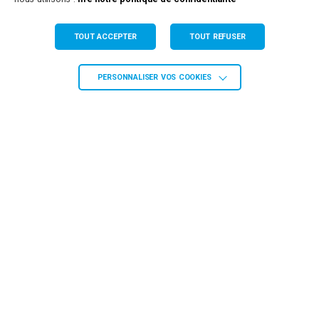
8 Rue de la Clairette
34230 PAULHAN
TOUT ACCEPTER
TOUT REFUSER
Tél. 04 67 66 67 66
Agence de Grabels
PERSONNALISER VOS COOKIES
665 Ancien Chemin de Montpellier
34790 GRABELS
Tél. 04 67 66 67 66
Agence de St Martin de Londres
Route du Littoral
34380 ST MARTIN DE LONDRES
Tél. 04 67 66 67 66
Siège Administratif de St Gély du Fesc
158 Allée des Ecureuils
34982 ST GELY DU FESC
Tél. 04 67 66 67 66