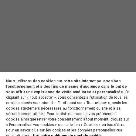
Nous utilisons des cookies sur notre site Internet pour son bon
fonctionnement et à des fins de mesure d'audience dans le but de
vous offrir une expérience de visite améliorée et personnalisée.
En
cliquant sur « Tout accepter », vous consentez à l'utilisation de tous les
cookies placés sur notre site. En cliquant sur « Tout refuser », seuls les
CONTACT
PARTENARIATS
OFFRES D’EMPLOI
cookies strictement nécessaires au fonctionnement du site et à sa
PLAN DU SITE
MENTIONS LÉGALES
sécurité seront utilisés. Pour choisir ou modifier vos préférences
cookies ainsi que retirer votre consentement à tout moment, cliquez sur
« Personnaliser vos cookies » ou sur le lien « Cookies » en bas d'écran.
Pour en savoir plus sur les cookies et les données personnelles que
Antenne de Paulhan
nous utilisons :
lire notre politique de confidentialité