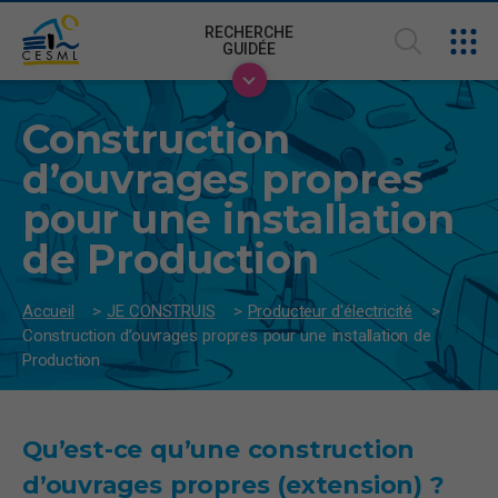
RECHERCHE
GUIDÉE
Construction
d’ouvrages propres
pour une installation
de Production
Accueil
>
JE CONSTRUIS
>
Producteur d'électricité
>
Construction d’ouvrages propres pour une installation de
Production
Qu’est-ce qu’une construction
d’ouvrages propres (extension) ?