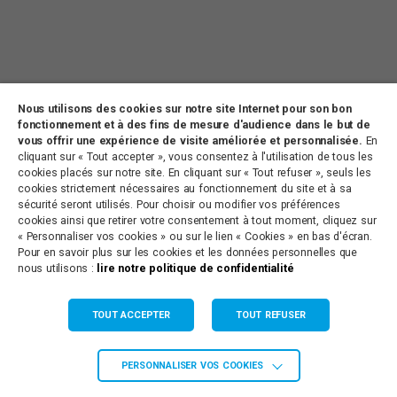
Nous utilisons des cookies sur notre site Internet pour son bon
fonctionnement et à des fins de mesure d'audience dans le but de
vous offrir une expérience de visite améliorée et personnalisée.
En
cliquant sur « Tout accepter », vous consentez à l'utilisation de tous les
cookies placés sur notre site. En cliquant sur « Tout refuser », seuls les
CONTACT
PARTENARIATS
OFFRES D’EMPLOI
cookies strictement nécessaires au fonctionnement du site et à sa
PLAN DU SITE
MENTIONS LÉGALES
sécurité seront utilisés. Pour choisir ou modifier vos préférences
cookies ainsi que retirer votre consentement à tout moment, cliquez sur
« Personnaliser vos cookies » ou sur le lien « Cookies » en bas d'écran.
Pour en savoir plus sur les cookies et les données personnelles que
Antenne de Paulhan
nous utilisons :
lire notre politique de confidentialité
8 Rue de la Clairette
34230 PAULHAN
TOUT ACCEPTER
TOUT REFUSER
Tél. 04 67 66 67 66
Agence de Grabels
PERSONNALISER VOS COOKIES
665 Ancien Chemin de Montpellier